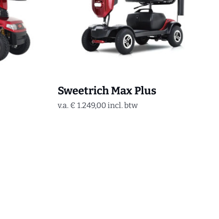
Sweetrich Max Plus
v.a.
€
1.249,00
incl. btw