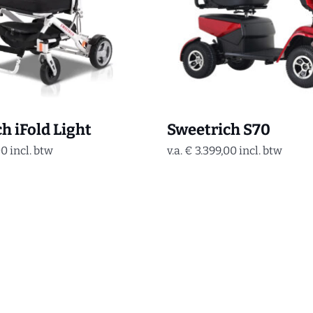
h iFold Light
Sweetrich S70
00
incl. btw
v.a.
€
3.399,00
incl. btw