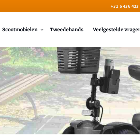
+31 6 436 423
Scootmobielen
Tweedehands
Veelgestelde vrage
Vierwielers scootmobiel
Driewieler scootmobiel
Overdekte scootmobielen