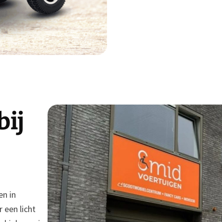
bij
en in
 een licht