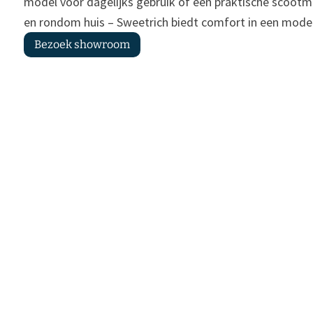
model voor dagelijks gebruik of een praktische scootmo
en rondom huis – Sweetrich biedt comfort in een mode
Bezoek showroom