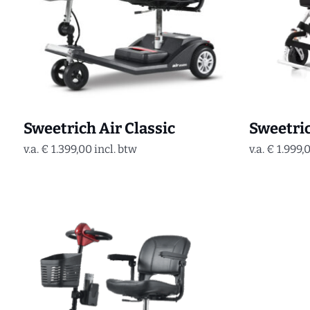
Sweetrich Air Classic
Sweetric
v.a.
€
1.399,00
incl. btw
v.a.
€
1.999,