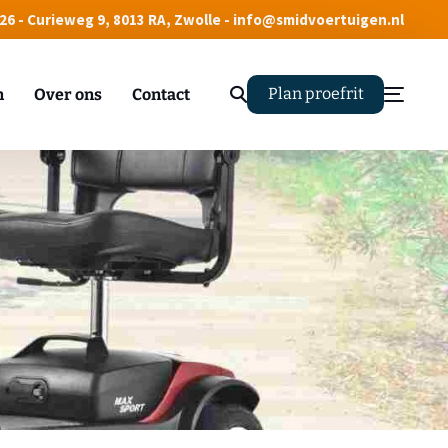
 26 - Curieweg 9, 8013 RA, Zwolle - info@smidvoertuigen.nl
Plan proefrit
n
Over ons
Contact