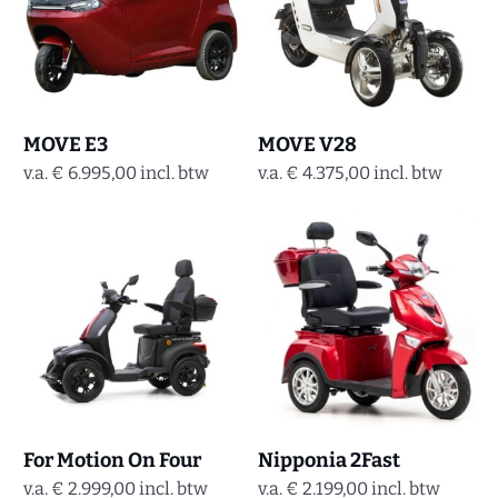
MOVE E3
MOVE V28
v.a.
€
6.995,00
incl. btw
v.a.
€
4.375,00
incl. btw
For Motion On Four
Nipponia 2Fast
v.a.
€
2.999,00
incl. btw
v.a.
€
2.199,00
incl. btw