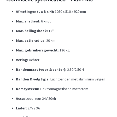
Afmetingen (L x B x H):
1050 x 510 x 920 mm
Max. snelheid:
6 km/u
Max. hellingshoek:
12°
Max. actieradius:
20 km
Max. gebruikersgewicht:
136 kg
Vering:
Achter
Bandenmaat (voor & achter):
2.80/2.50-4
Banden & velgtype:
Luchtbanden met aluminium velgen
Remsysteem:
Elektromagnetische motorrem
Accu:
Lood-zuur 24V 20Ah
Lader:
24V / 3A