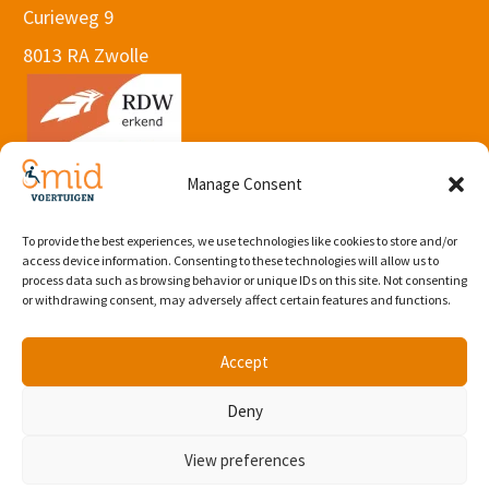
Curieweg 9
8013 RA Zwolle
Manage Consent
To provide the best experiences, we use technologies like cookies to store and/or
© 2026 Webdesign by Subbs
.
access device information. Consenting to these technologies will allow us to
Algemene voorwaarden
process data such as browsing behavior or unique IDs on this site. Not consenting
or withdrawing consent, may adversely affect certain features and functions.
Accept
Deny
View preferences
Plan proefrit