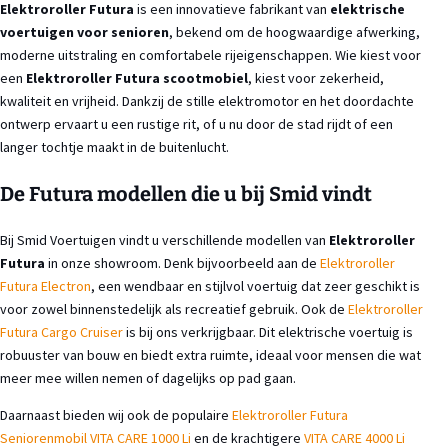
Elektroroller Futura
is een innovatieve fabrikant van
elektrische
voertuigen voor senioren
, bekend om de hoogwaardige afwerking,
moderne uitstraling en comfortabele rijeigenschappen. Wie kiest voor
een
Elektroroller Futura scootmobiel
, kiest voor zekerheid,
kwaliteit en vrijheid. Dankzij de stille elektromotor en het doordachte
ontwerp ervaart u een rustige rit, of u nu door de stad rijdt of een
langer tochtje maakt in de buitenlucht.
De Futura modellen die u bij Smid vindt
Bij Smid Voertuigen vindt u verschillende modellen van
Elektroroller
Futura
in onze showroom. Denk bijvoorbeeld aan de
Elektroroller
Futura Electron
, een wendbaar en stijlvol voertuig dat zeer geschikt is
voor zowel binnenstedelijk als recreatief gebruik. Ook de
Elektroroller
Futura Cargo Cruiser
is bij ons verkrijgbaar. Dit elektrische voertuig is
robuuster van bouw en biedt extra ruimte, ideaal voor mensen die wat
meer mee willen nemen of dagelijks op pad gaan.
Daarnaast bieden wij ook de populaire
Elektroroller Futura
Seniorenmobil VITA CARE 1000 Li
en de krachtigere
VITA CARE 4000 Li