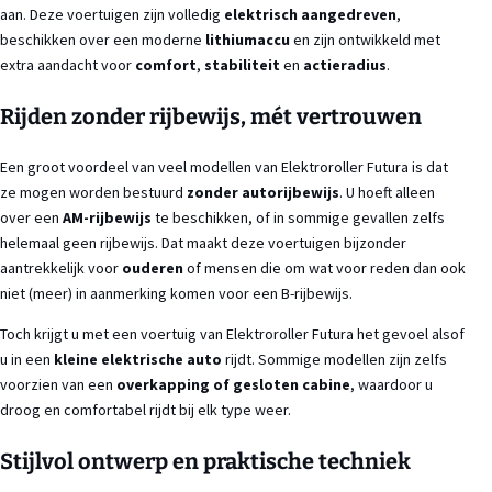
aan. Deze voertuigen zijn volledig
elektrisch aangedreven
,
beschikken over een moderne
lithiumaccu
en zijn ontwikkeld met
extra aandacht voor
comfort
,
stabiliteit
en
actieradius
.
Rijden zonder rijbewijs, mét vertrouwen
Een groot voordeel van veel modellen van Elektroroller Futura is dat
ze mogen worden bestuurd
zonder autorijbewijs
. U hoeft alleen
over een
AM-rijbewijs
te beschikken, of in sommige gevallen zelfs
helemaal geen rijbewijs. Dat maakt deze voertuigen bijzonder
aantrekkelijk voor
ouderen
of mensen die om wat voor reden dan ook
niet (meer) in aanmerking komen voor een B-rijbewijs.
Toch krijgt u met een voertuig van Elektroroller Futura het gevoel alsof
u in een
kleine elektrische auto
rijdt. Sommige modellen zijn zelfs
voorzien van een
overkapping of gesloten cabine
, waardoor u
droog en comfortabel rijdt bij elk type weer.
Stijlvol ontwerp en praktische techniek