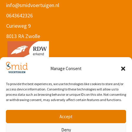
info@smidvoertuigen.nl
0643642326
Curieweg 9
8013 RA Zwolle
Manage Consent
To provide the best experiences, we use technologies like cookies to store and/or
© 2026 Webdesign by Subbs
.
access device information. Consenting to these technologies will allow us to
Algemene voorwaarden
process data such as browsing behavior or unique IDs on this site. Not consenting
or withdrawing consent, may adversely affect certain features and functions.
Accept
Deny