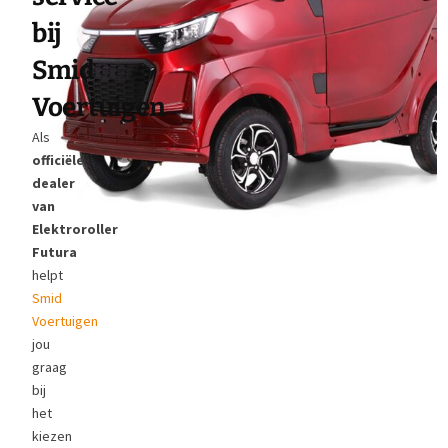
bij
Smid
Voertuigen
Als
officiële
dealer
van
Elektroroller
Futura
helpt
Smid
Voertuigen
jou
graag
bij
het
kiezen