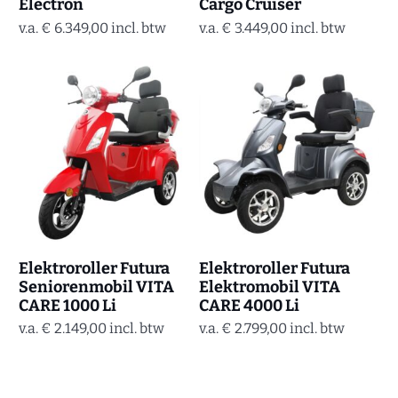
Electron
Cargo Cruiser
v.a.
€
6.349,00
incl. btw
v.a.
€
3.449,00
incl. btw
Elektroroller Futura
Elektroroller Futura
Seniorenmobil VITA
Elektromobil VITA
CARE 1000 Li
CARE 4000 Li
v.a.
€
2.149,00
incl. btw
v.a.
€
2.799,00
incl. btw