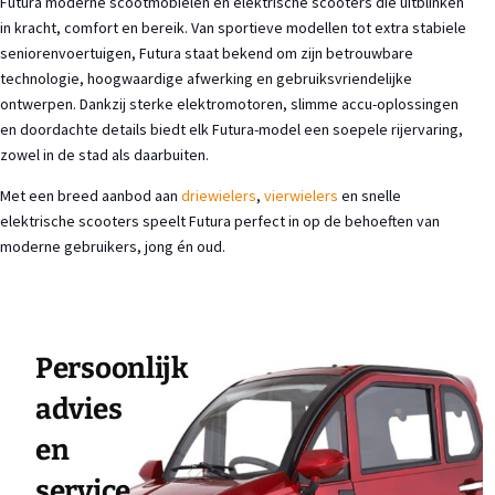
Futura moderne scootmobielen en elektrische scooters die uitblinken
in kracht, comfort en bereik. Van sportieve modellen tot extra stabiele
seniorenvoertuigen, Futura staat bekend om zijn betrouwbare
technologie, hoogwaardige afwerking en gebruiksvriendelijke
ontwerpen. Dankzij sterke elektromotoren, slimme accu-oplossingen
en doordachte details biedt elk Futura-model een soepele rijervaring,
zowel in de stad als daarbuiten.
Met een breed aanbod aan
driewielers
,
vierwielers
en snelle
elektrische scooters speelt Futura perfect in op de behoeften van
moderne gebruikers, jong én oud.
Persoonlijk
advies
en
service