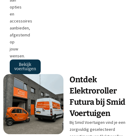
aan
opties
en
accessoires
aanbieden,
afgestemd
op
jouw
wensen.
Bekijk
voertuigen
Ontdek
Elektroroller
Futura bij Smid
Voertuigen
Bij Smid Voertuigen vind je een
zorgvuldig geselecteerd