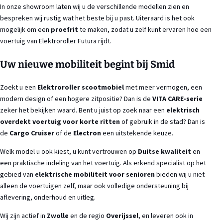
In onze showroom laten wij u de verschillende modellen zien en
bespreken wij rustig wat het beste bij u past. Uiteraard is het ook
mogelijk om een
proefrit
te maken, zodat u zelf kunt ervaren hoe een
voertuig van Elektroroller Futura rijdt.
Uw nieuwe mobiliteit begint bij Smid
Zoekt u een
Elektroroller scootmobiel
met meer vermogen, een
modern design of een hogere zitpositie? Dan is de
VITA CARE-serie
zeker het bekijken waard. Bent u juist op zoek naar een
elektrisch
overdekt voertuig voor korte ritten
of gebruik in de stad? Dan is
de
Cargo Cruiser
of de
Electron
een uitstekende keuze.
Welk model u ook kiest, u kunt vertrouwen op
Duitse kwaliteit
en
een praktische indeling van het voertuig. Als erkend specialist op het
gebied van
elektrische mobiliteit voor senioren
bieden wij u niet
alleen de voertuigen zelf, maar ook volledige ondersteuning bij
aflevering, onderhoud en uitleg.
Wij zijn actief in
Zwolle
en de regio
Overijssel
, en leveren ook in