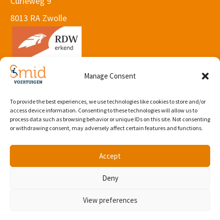
Curieweg 9
8013 RA Zwolle
Manage Consent
To provide the best experiences, we use technologies like cookies to store and/or
© 2026 Webdesign by Subbs
.
access device information. Consenting to these technologies will allow us to
Algemene voorwaarden
process data such as browsing behavior or unique IDs on this site. Not consenting
or withdrawing consent, may adversely affect certain features and functions.
Accept
Deny
View preferences
Plan proefrit