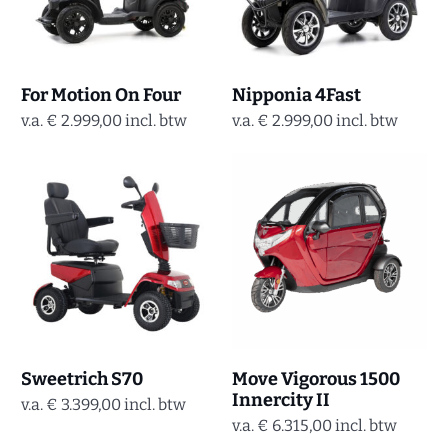
For Motion On Four
Nipponia 4Fast
v.a.
€
2.999,00
incl. btw
v.a.
€
2.999,00
incl. btw
Sweetrich S70
Move Vigorous 1500
Innercity II
v.a.
€
3.399,00
incl. btw
v.a.
€
6.315,00
incl. btw