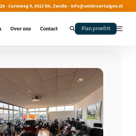
 26 - Curieweg 9, 8013 RA, Zwolle - info@smidvoertuigen.nl
Plan proefrit
n
Over ons
Contact