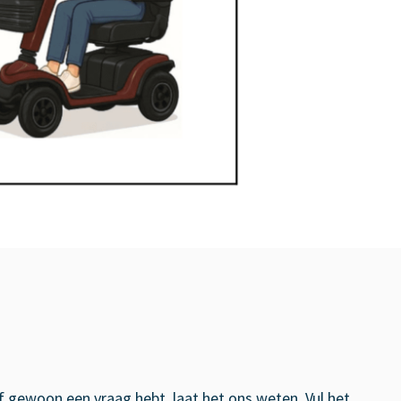
f gewoon een vraag hebt, laat het ons weten. Vul het