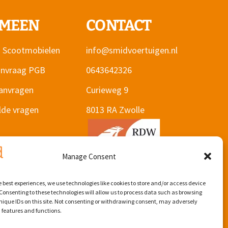
EMEEN
CONTACT
 Scootmobielen
info@smidvoertuigen.nl
aanvraag PGB
0643642326
aanvragen
Curieweg 9
lde vragen
8013 RA Zwolle
Manage Consent
e best experiences, we use technologies like cookies to store and/or access device
Consenting to these technologies will allow us to process data such as browsing
nique IDs on this site. Not consenting or withdrawing consent, may adversely
n features and functions.