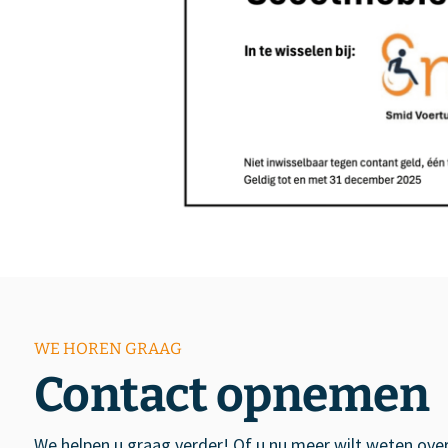
WE HOREN GRAAG
Contact opnemen
We helpen u graag verder! Of u nu meer wilt weten over