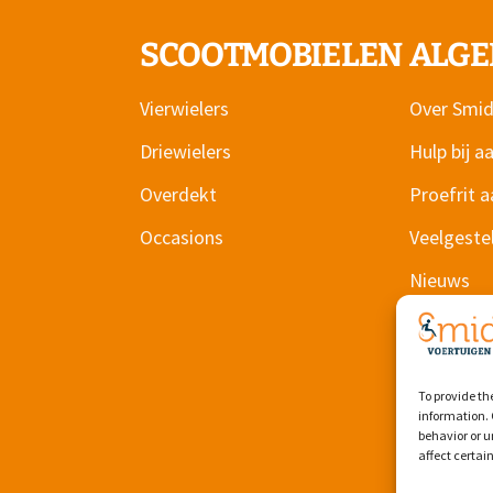
SCOOTMOBIELEN
ALG
Vierwielers
Over Smid
Driewielers
Hulp bij 
Overdekt
Proefrit 
Occasions
Veelgeste
Nieuws
Contact
To provide th
information. 
behavior or u
affect certai