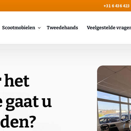
+31 6 436 423
Scootmobielen
Tweedehands
Veelgestelde vrage
Vierwielers scootmobiel
Driewieler scootmobiel
 het
Overdekte scootmobielen
 gaat u
den?​