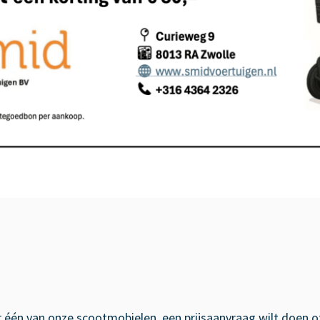
 één van onze scootmobielen, een prijsaanvraag wilt doen o