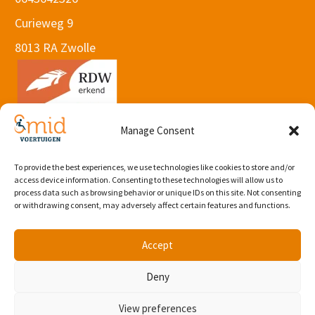
Curieweg 9
8013 RA Zwolle
Manage Consent
To provide the best experiences, we use technologies like cookies to store and/or
© 2026 Webdesign by Subbs
.
access device information. Consenting to these technologies will allow us to
Algemene voorwaarden
process data such as browsing behavior or unique IDs on this site. Not consenting
or withdrawing consent, may adversely affect certain features and functions.
Accept
Deny
View preferences
Plan proefrit