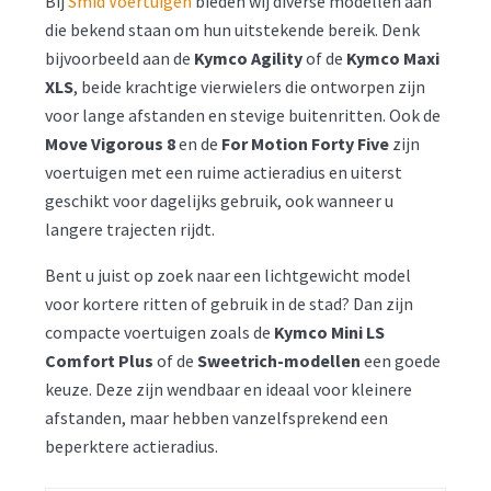
Bij
Smid Voertuigen
bieden wij diverse modellen aan
die bekend staan om hun uitstekende bereik. Denk
bijvoorbeeld aan de
Kymco Agility
of de
Kymco Maxi
XLS
, beide krachtige vierwielers die ontworpen zijn
voor lange afstanden en stevige buitenritten. Ook de
Move Vigorous 8
en de
For Motion Forty Five
zijn
voertuigen met een ruime actieradius en uiterst
geschikt voor dagelijks gebruik, ook wanneer u
langere trajecten rijdt.
Bent u juist op zoek naar een lichtgewicht model
voor kortere ritten of gebruik in de stad? Dan zijn
compacte voertuigen zoals de
Kymco Mini LS
Comfort Plus
of de
Sweetrich-modellen
een goede
keuze. Deze zijn wendbaar en ideaal voor kleinere
afstanden, maar hebben vanzelfsprekend een
beperktere actieradius.