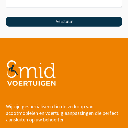
Verstuur
Wij zijn gespecialiseerd in de verkoop van
scootmobielen en voertuig aanpassingen die perfect
aansluiten op uw behoeften.