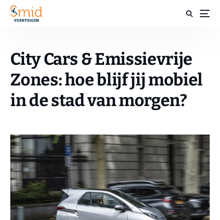
City Cars & Emissievrije
Zones: hoe blijf jij mobiel
in de stad van morgen?